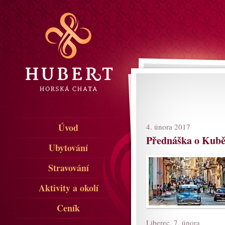
Úvod
4. února 2017
Přednáška o Kub
Ubytování
Stravování
Aktivity a okolí
Ceník
Liberec, 7. února