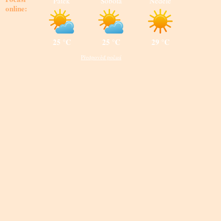
Pátek
Sobota
Neděle
online:
25 °C
25 °C
29 °C
Předpověď počasí