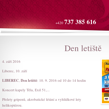
737 385 616
+420
Den letiště
4. září 2016
Liberec, 10. září
LIBEREC
Den letiště
,
: 10. 9. 2016 od 10 do 14 hodin
Koncert kapely Těla, Exil 51,...
Přelety gripenů, akrobatické létání a vyhlídkové lety
helikoptérou.