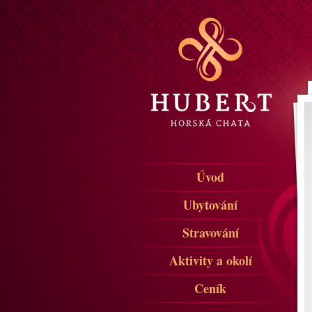
Úvod
Ubytování
Stravování
Aktivity a okolí
Ceník