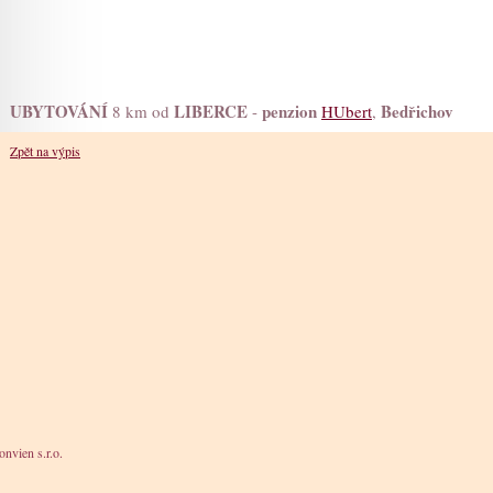
UBYTOVÁNÍ
LIBERCE
penzion
Bedřichov
8 km od
-
HUbert
,
Zpět na výpis
nvien s.r.o.