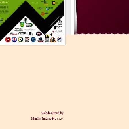
Webdesigned by
Minion Interactive s.r.o.