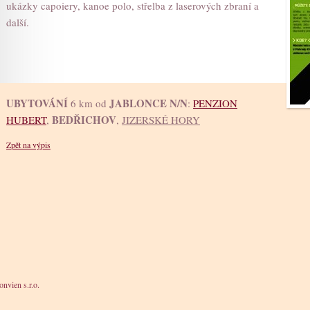
ukázky capoiery, kanoe polo, střelba z laserových zbraní a
další.
UBYTOVÁNÍ
JABLONCE N/N
6 km od
:
PENZION
BEDŘICHOV
HUBERT
,
,
JIZERSKÉ HORY
Zpět na výpis
nvien s.r.o.