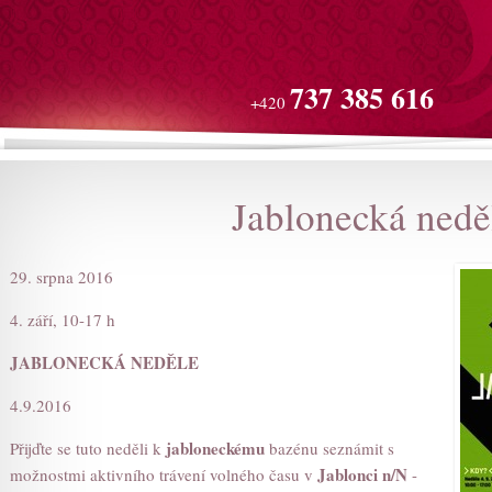
737 385 616
+420
Jablonecká nedě
29. srpna 2016
4. září, 10-17 h
JABLONECKÁ
NEDĚLE
4.9.2016
jabloneckému
Přijďte se tuto neděli k
bazénu seznámit s
Jablonci n/N
možnostmi aktivního trávení volného času v
-